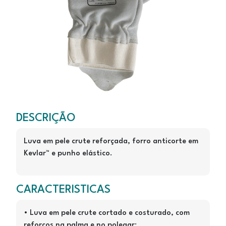
246
246
DESCRIÇÃO
Luva em pele crute reforçada, forro anticorte em
Kevlar™ e punho elástico.
CARACTERISTICAS
• Luva em pele crute cortado e costurado, com
reforços na palma e no polegar;