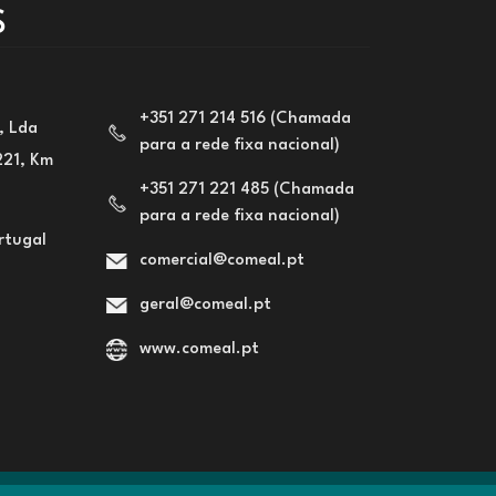
S
+351 271 214 516 (Chamada
, Lda
para a rede fixa nacional)
221, Km
+351 271 221 485 (Chamada
para a rede fixa nacional)
rtugal
comercial@comeal.pt
geral@comeal.pt
www.comeal.pt