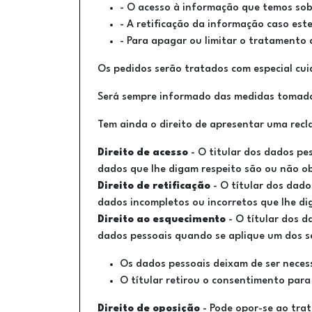
- O acesso à informação que temos sobr
- A retificação da informação caso este
- Para apagar ou limitar o tratamento 
Os pedidos serão tratados com especial cui
Será sempre informado das medidas tomadas
Tem ainda o direito de apresentar uma rec
Direito de acesso
- O titular dos dados pe
dados que lhe digam respeito são ou não ob
Direito de retificação
- O títular dos dado
dados incompletos ou incorretos que lhe di
Direito ao esquecimento
- O títular dos d
dados pessoais quando se aplique um dos s
Os dados pessoais deixam de ser neces
O títular retirou o consentimento par
Direito de oposição
- Pode opor-se ao tra