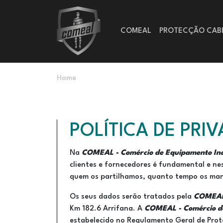
Passar para o conteúdo principal
Main navigation
COMEAL
PROTECÇÃO CAB
Navegação estrutural
Home
POLÍTICA DE PRI
Na
COMEAL - Comércio de Equipamento Ind
clientes e fornecedores é fundamental e ne
quem os partilhamos, quanto tempo os mant
Os seus dados serão tratados pela
COMEAL 
Km 182.6 Arrifana. A
COMEAL - Comércio de
estabelecido no Regulamento Geral de Prot