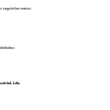
s seguintes meios:
alidades:
strial, Lda
.