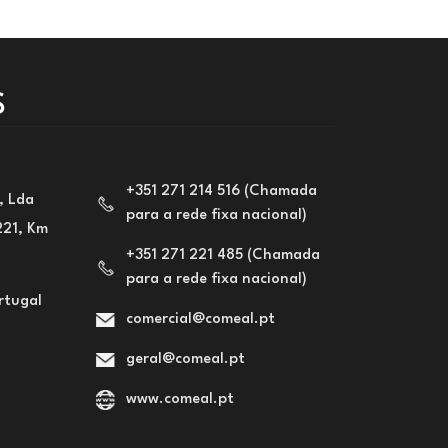
S
+351 271 214 516 (Chamada
, Lda
para a rede fixa nacional)
221, Km
+351 271 221 485 (Chamada
para a rede fixa nacional)
rtugal
comercial@comeal.pt
geral@comeal.pt
www.comeal.pt