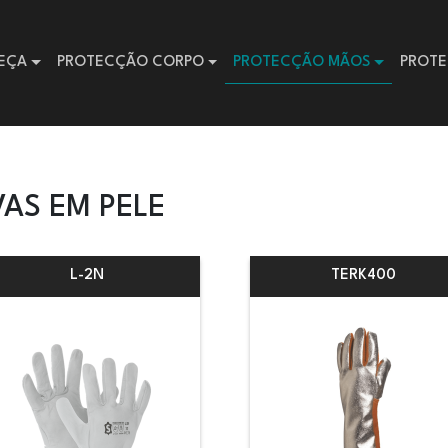
EÇA
PROTECÇÃO CORPO
PROTECÇÃO MÃOS
PROTE
VAS EM PELE
L-2N
TERK400