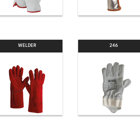
WELDER
246