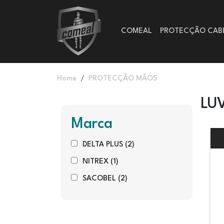
Passar para o conteúdo principal
Main navigation
COMEAL
PROTECÇÃO CAB
Navegação estrutural
Home
PROTECÇÃO MÃOS
LU
Marca
DELTA PLUS
(2)
NITREX
(1)
SACOBEL
(2)