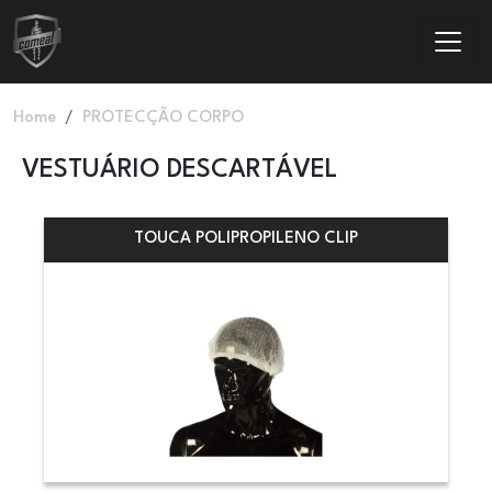
Passar para o conteúdo principal
Navegação estrutural
Home
PROTECÇÃO CORPO
VESTUÁRIO DESCARTÁVEL
TOUCA POLIPROPILENO CLIP