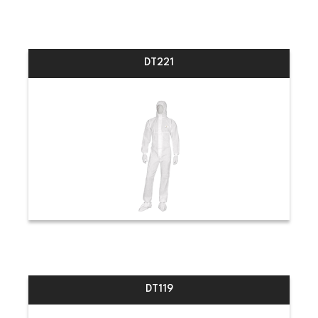
DT221
DT119