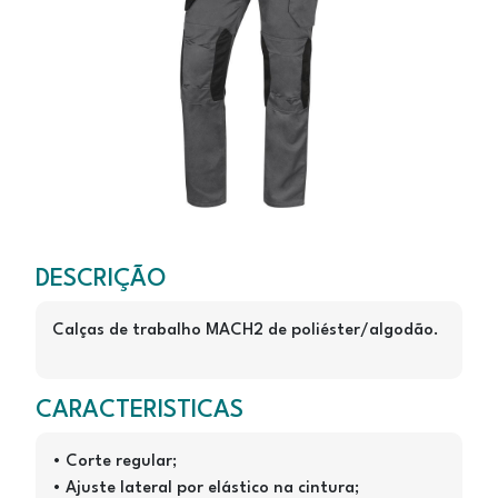
M2PA
M2PA3 - Cinzento/Laranja
DESCRIÇÃO
Calças de trabalho MACH2 de poliéster/algodão.
CARACTERISTICAS
• Corte regular;
• Ajuste lateral por elástico na cintura;