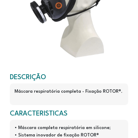
M92
M9200 - ROTOR GALAXY
DESCRIÇÃO
Máscara respiratória completa - Fixação ROTOR®.
CARACTERISTICAS
• Máscara completa respiratória em silicone;
• Sistema inovador de fixação ROTOR®