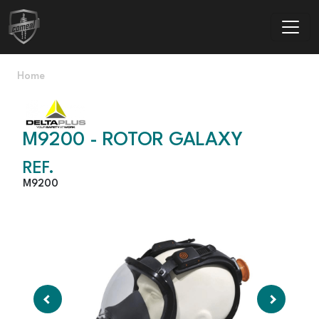
Passar para o conteúdo principal
Navegação estrutural
Home
M9200 - ROTOR GALAXY
REF.
M9200
Anterior
Seguinte