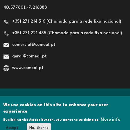
40.577801,-7.216388
+351 271 214 516 (Chamada para a rede fixa nacional)
+351 271 221 485 (Chamada para a rede fixa nacional)
comercial@comeal.pt
geral@comeal.pt
www.comeal.pt
Rodapé
POLITICA DE PRIVACIDADE
We use cookies on this site to enhance your user
experience
POLÍTICA DE COOKIES
More info
By clicking the Accept button, you agree to us doing so.
LIVRO DE RECLAMAÇÕES
Accept
No, thanks