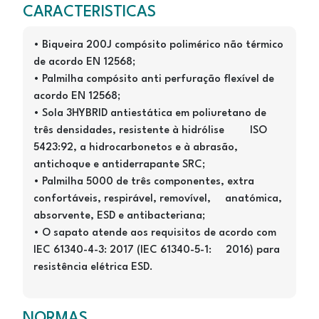
CARACTERISTICAS
• Biqueira 200J compósito polimérico não térmico
de acordo EN 12568;
• Palmilha compósito anti perfuração flexível de
acordo EN 12568;
• Sola 3HYBRID antiestática em poliuretano de
três densidades, resistente à hidrólise
ISO
5423:92, a hidrocarbonetos e à abrasão,
antichoque e antiderrapante SRC;
• Palmilha 5000 de três componentes, extra
confortáveis, respirável, removível,
anatómica,
absorvente, ESD e antibacteriana;
• O sapato atende aos requisitos de acordo com
IEC 61340-4-3: 2017 (IEC 61340-5-1:
2016) para
resistência elétrica ESD.
NORMAS