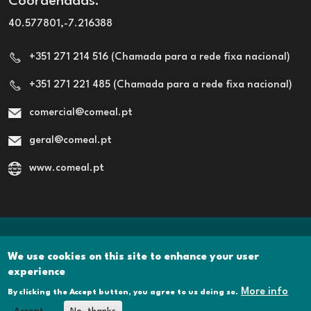
Coordenadas:
40.577801,-7.216388
+351 271 214 516 (Chamada para a rede fixa nacional)
+351 271 221 485 (Chamada para a rede fixa nacional)
comercial@comeal.pt
geral@comeal.pt
www.comeal.pt
Rodapé
POLITICA DE PRIVACIDADE
We use cookies on this site to enhance your user
experience
POLÍTICA DE COOKIES
More info
By clicking the Accept button, you agree to us doing so.
LIVRO DE RECLAMAÇÕES